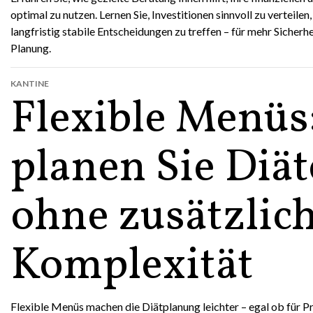
optimal zu nutzen. Lernen Sie, Investitionen sinnvoll zu verteilen
langfristig stabile Entscheidungen zu treffen – für mehr Sicherhei
Planung.
KANTINE
Flexible Menüs
planen Sie Diä
ohne zusätzlic
Komplexität
Flexible Menüs machen die Diätplanung leichter – egal ob für P