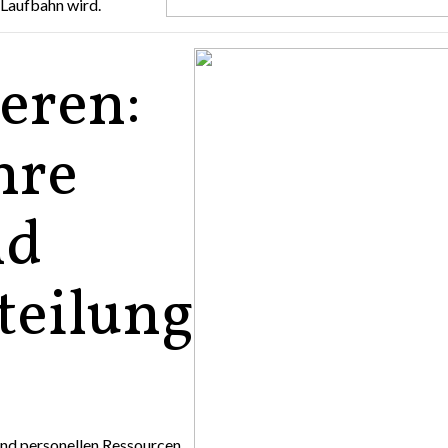
 Laufbahn wird.
ieren:
hre
nd
teilung
n und personellen Ressourcen