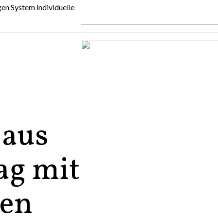
gen System individuelle
 aus
ag mit
len