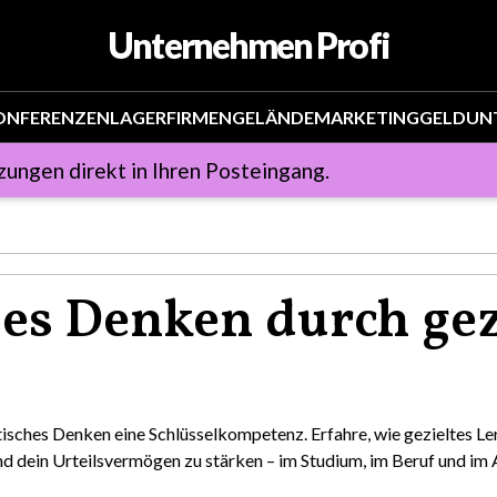
Unternehmen Profi
ONFERENZEN
LAGER
FIRMENGELÄNDE
MARKETING
GELD
UN
zungen direkt in Ihren Posteingang.
hes Denken durch gez
tisches Denken eine Schlüsselkompetenz. Erfahre, wie gezieltes Lern
 dein Urteilsvermögen zu stärken – im Studium, im Beruf und im A