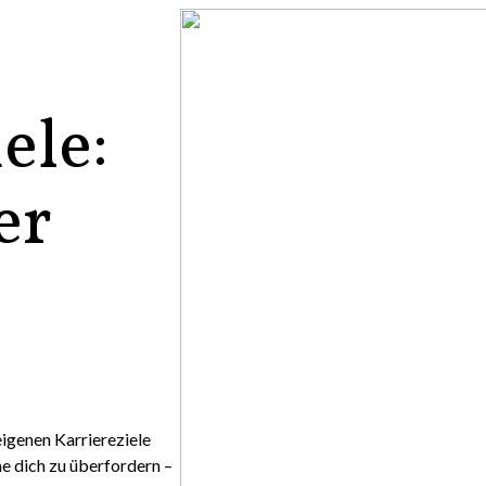
ele:
er
 eigenen Karriereziele
hne dich zu überfordern –