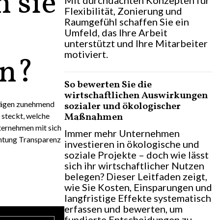
 sie
Mit durchdachten Konzepten für
Flexibilität, Zonierung und
Raumgefühl schaffen Sie ein
Umfeld, das Ihre Arbeit
unterstützt und Ihre Mitarbeiter
motiviert.
n?
So bewerten Sie die
wirtschaftlichen Auswirkungen
prägen zunehmend
sozialer und ökologischer
Maßnahmen
n steckt, welche
ternehmen mit sich
Immer mehr Unternehmen
chtung Transparenz
investieren in ökologische und
soziale Projekte – doch wie lässt
sich ihr wirtschaftlicher Nutzen
belegen? Dieser Leitfaden zeigt,
wie Sie Kosten, Einsparungen und
langfristige Effekte systematisch
erfassen und bewerten, um
fundierte Entscheidungen zu