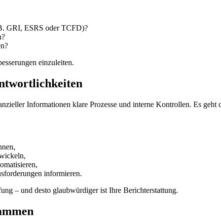
. B. GRI, ESRS oder TCFD)?
h?
en?
besserungen einzuleiten.
ntwortlichkeiten
nanzieller Informationen klare Prozesse und interne Kontrollen. Es geh
nnen,
wickeln,
omatisieren,
usforderungen informieren.
üfung – und desto glaubwürdiger ist Ihre Berichterstattung.
usammen