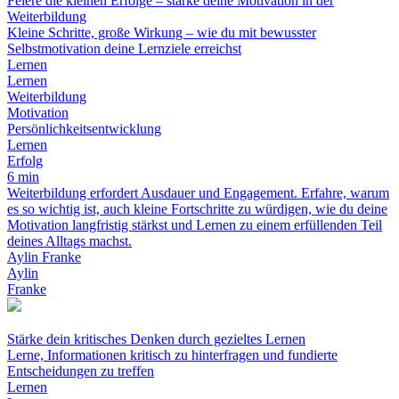
Feiere die kleinen Erfolge – stärke deine Motivation in der
Weiterbildung
Kleine Schritte, große Wirkung – wie du mit bewusster
Selbstmotivation deine Lernziele erreichst
Lernen
Lernen
Weiterbildung
Motivation
Persönlichkeitsentwicklung
Lernen
Erfolg
6 min
Weiterbildung erfordert Ausdauer und Engagement. Erfahre, warum
es so wichtig ist, auch kleine Fortschritte zu würdigen, wie du deine
Motivation langfristig stärkst und Lernen zu einem erfüllenden Teil
deines Alltags machst.
Aylin Franke
Aylin
Franke
Stärke dein kritisches Denken durch gezieltes Lernen
Lerne, Informationen kritisch zu hinterfragen und fundierte
Entscheidungen zu treffen
Lernen